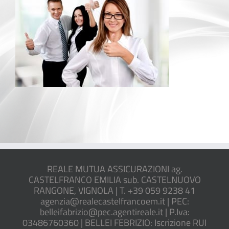
REALE MUTUA ASSICURAZIONI ag.
CASTELFRANCO EMILIA sub. CASTELNUOVO
RANGONE, VIGNOLA | T. +39 059 9238 41
agenzia@realecastelfrancoem.it | PEC:
belleifabrizio@pec.agentireale.it | P.Iva:
03486760360 | BELLEI FEBRIZIO: Iscrizione RUI