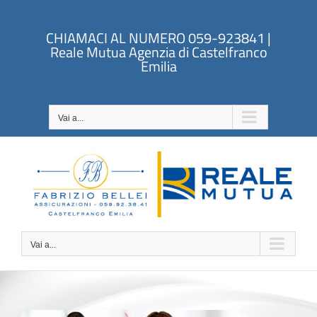
Salta
al
CHIAMACI AL NUMERO 059-923841 |
contenuto
Reale Mutua Agenzia di Castelfranco
Emilia
Vai a...
Vai a...