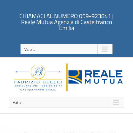
Salta
al
CHIAMACI AL NUMERO 059-923841 |
contenuto
Reale Mutua Agenzia di Castelfranco
Emilia
Vai a...
Vai a...