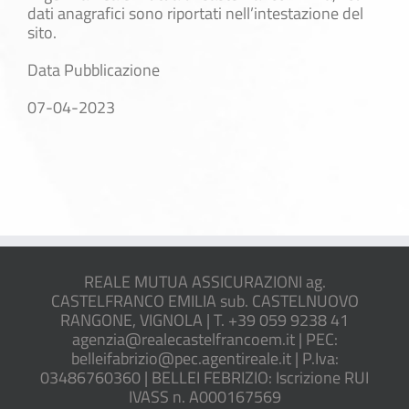
dati anagrafici sono riportati nell’intestazione del
sito.
Data Pubblicazione
07-04-2023
REALE MUTUA ASSICURAZIONI ag.
CASTELFRANCO EMILIA sub. CASTELNUOVO
RANGONE, VIGNOLA | T. +39 059 9238 41
agenzia@realecastelfrancoem.it | PEC:
belleifabrizio@pec.agentireale.it | P.Iva:
03486760360 | BELLEI FEBRIZIO: Iscrizione RUI
IVASS n. A000167569