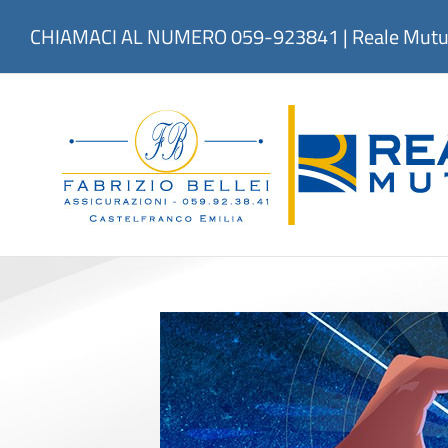
Salta
al
CHIAMACI AL NUMERO 059-923841 | Reale Mutua A
contenuto