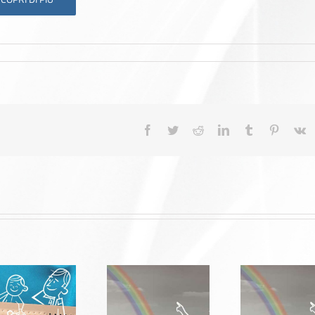
Facebook
Twitter
Reddit
LinkedIn
Tumblr
Pinteres
V
Tutela la tua
Tutela la tua