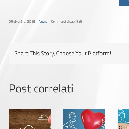
su
Ottobre 3rd, 2018
|
News
|
Commenti disabilitati
Realmente
Sereno
Share This Story, Choose Your Platform!
Post correlati
Valore Vita
Reale
Realmente