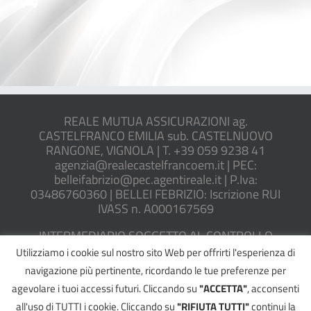
REALE MUTUA ASSICURAZIONI ag.
CASTELFRANCO EMILIA sub. CASTELNUOVO
RANGONE, VIGNOLA | T. +39 059 9238 41
agenzia@realecastelfrancoem.it | PEC:
belleifabrizio@pec.agentireale.it | P.Iva:
03486760360 | BELLEI FEBRIZIO: Iscrizione RUI
IVASS n. A000167569
INTERMEDIARIO SOGGETTO AL CONTROLLO
DELL’IVASS
Utilizziamo i cookie sul nostro sito Web per offrirti l'esperienza di
navigazione più pertinente, ricordando le tue preferenze per
Sito internet del RUI
|
Reclami
|
Trasparenza
agevolare i tuoi accessi futuri. Cliccando su
"ACCETTA"
, acconsenti
all'uso di TUTTI i cookie. Cliccando su
"RIFIUTA TUTTI"
continui la