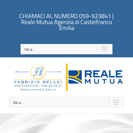
Salta
al
CHIAMACI AL NUMERO 059-923841 |
contenuto
Reale Mutua Agenzia di Castelfranco
Emilia
Vai a...
Vai a...