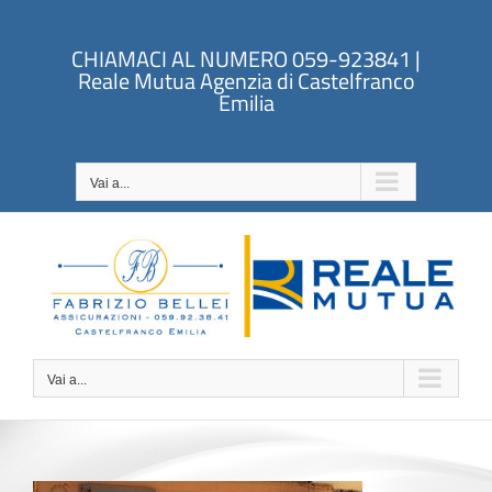
Salta
al
CHIAMACI AL NUMERO 059-923841 |
contenuto
Reale Mutua Agenzia di Castelfranco
Emilia
Vai a...
Vai a...