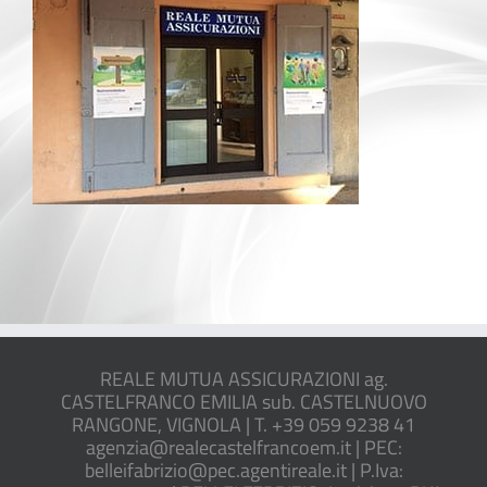
REALE MUTUA ASSICURAZIONI ag.
CASTELFRANCO EMILIA sub. CASTELNUOVO
RANGONE, VIGNOLA | T. +39 059 9238 41
agenzia@realecastelfrancoem.it | PEC:
belleifabrizio@pec.agentireale.it | P.Iva: