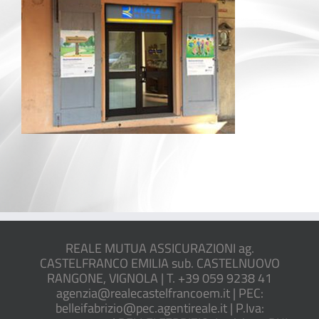
REALE MUTUA ASSICURAZIONI ag.
CASTELFRANCO EMILIA sub. CASTELNUOVO
RANGONE, VIGNOLA | T. +39 059 9238 41
agenzia@realecastelfrancoem.it | PEC:
belleifabrizio@pec.agentireale.it | P.Iva: