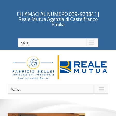
Salta
al
CHIAMACI AL NUMERO 059-923841 |
contenuto
Reale Mutua Agenzia di Castelfranco
Emilia
Vai a...
Vai a...