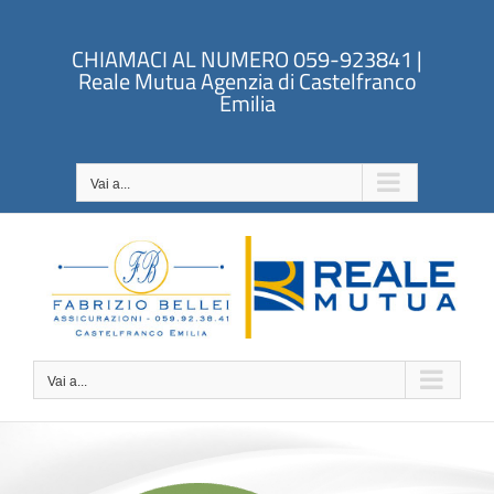
Salta
al
CHIAMACI AL NUMERO 059-923841 |
contenuto
Reale Mutua Agenzia di Castelfranco
Emilia
Vai a...
Vai a...