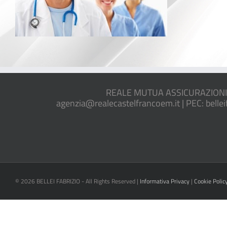
REALE MUTUA ASSICURAZIONI 
agenzia@realecastelfrancoem.it | PEC: belle
©
2026 BELLEI FABRIZIO - All Rights Reserved |
Informativa Privacy
|
Cookie Polic