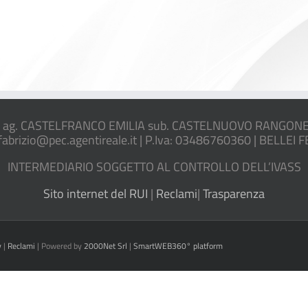
ag. CASTELFRANCO EMILIA sub. CASTELNUOVO RANGONE, V
ifabrizio@pec.agentireale.it | P.Iva: 03486760360 | BELLEI 
INTERMEDIARIO SOGGETTO AL CONTROLLO DELL’IVASS
Sito internet del RUI
|
Reclami
|
Trasparenza
y
|
Reclami
| Powered by
2000Net Srl
|
SmartWEB360° platform