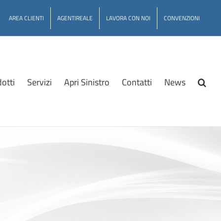
AREA CLIENTI
AGENTIREALE
LAVORA CON NOI
CONVENZIONI
otti
Servizi
Apri Sinistro
Contatti
News