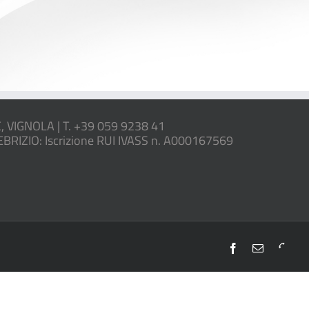
IGNOLA | T. +39 059 9238 41
FEBRIZIO: Iscrizione RUI IVASS n. A000167569
Facebook
Email
Telefo
059-
92384